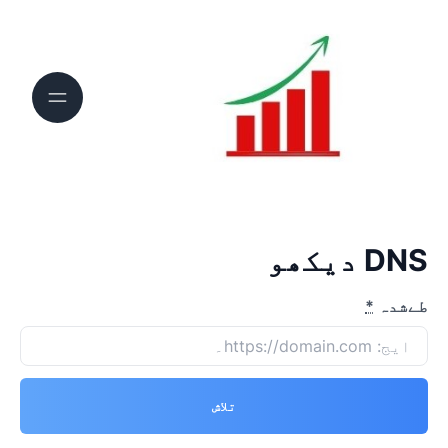
DNS دیکھو
طےشدہ
*
تلاش