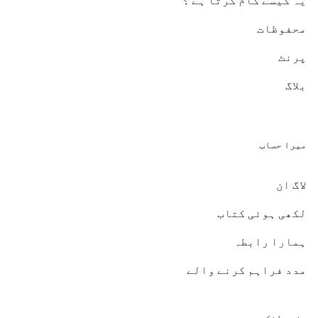
یہ کیسے کام کرتا ہے ؟
محفوظات
پرنٹ
بلاگ
میرا حساب
لاگ ان
لکھی ہوئی کتاب
ہمارا رابطہ
مدد فراہم کرنے والے