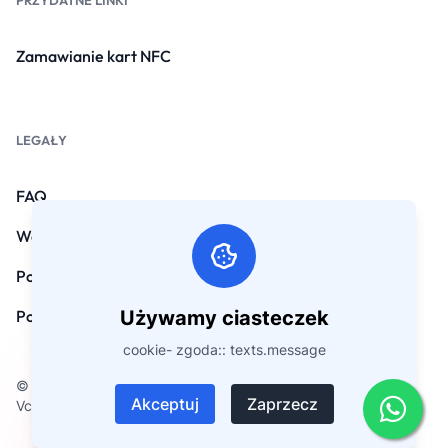
PRZYDATNE LINKI
Zamawianie kart NFC
LEGAŁY
FAQ
Warunki
Polityka prywatności
Używamy ciasteczek
Polityka refundacji
cookie- zgoda:: texts.message
© Prawa autorskie 2026. Wszelkie prawa zastrzeżone przez
Akceptuj
Zaprzecz
Vcard.