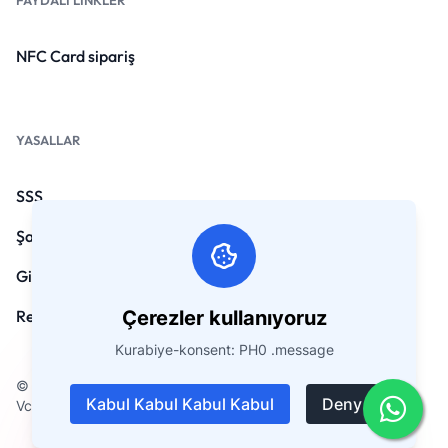
FAYDALI LINKLER
NFC Card sipariş
YASALLAR
SSS
Şartlar ve Koşullar
Gizlilik Politikası
Çerezler kullanıyoruz
Reund Policy
Kurabiye-konsent: PH0 .message
© Copyright Copyright Copyright 2026. Tüm Hakları Saklıdır
Kabul Kabul Kabul Kabul
Deny
Vcard.