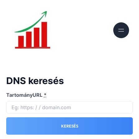
DNS keresés
TartományURL
*
KERESÉS