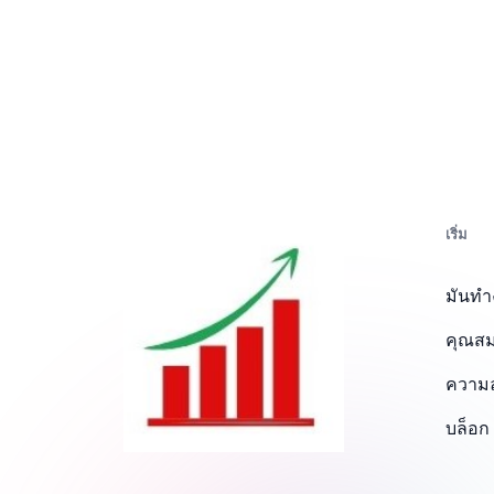
เริ่ม
มันทํ
คุณสม
ความล
บล็อก