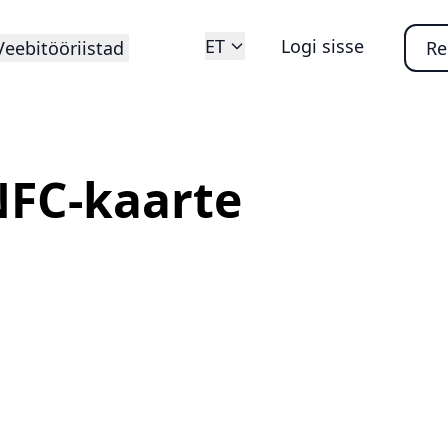
ET
Logi sisse
Veebitööriistad
Re
NFC-kaarte