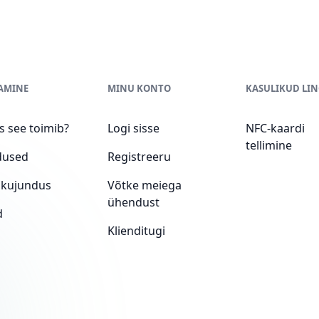
AMINE
MINU KONTO
KASULIKUD LIN
s see toimib?
Logi sisse
NFC-kaardi
tellimine
used
Registreeru
akujundus
Võtke meiega
ühendust
d
Klienditugi