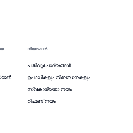
ായ
നിയമങ്ങൾ
പതിവുചോദ്യങ്ങൾ
്യൽ
ഉപാധികളും നിബന്ധനകളും
സ്വകാര്യതാ നയം
റീഫണ്ട് നയം