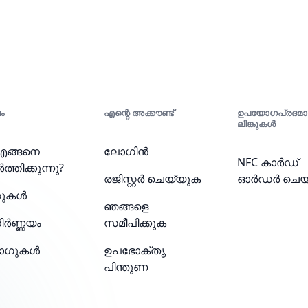
ം
എന്റെ അക്കൗണ്ട്
ഉപയോഗപ്രദമ
ലിങ്കുകൾ
എങ്ങനെ
ലോഗിൻ
NFC കാർഡ്
ത്തിക്കുന്നു?
രജിസ്റ്റർ ചെയ്യുക
ഓർഡർ ചെയ
ചറുകൾ
ഞങ്ങളെ
ിർണ്ണയം
സമീപിക്കുക
ോഗുകൾ
ഉപഭോക്തൃ
പിന്തുണ