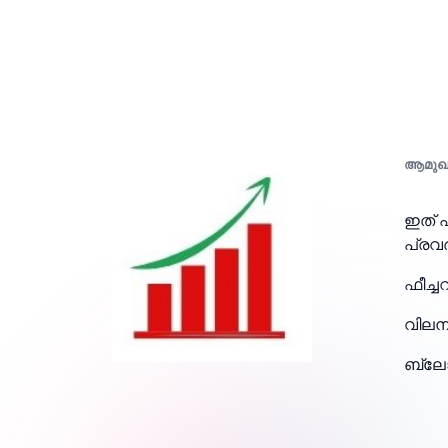
ആമുഖ
ഇത് 
പ്രവർ
ഫീച്
വിലന
ബ്ല