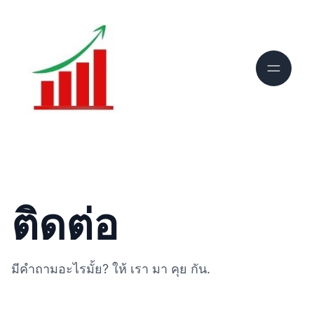
ติดต่อ
มีคําถามอะไรมั้ย? ให้ เรา มา คุย กัน.