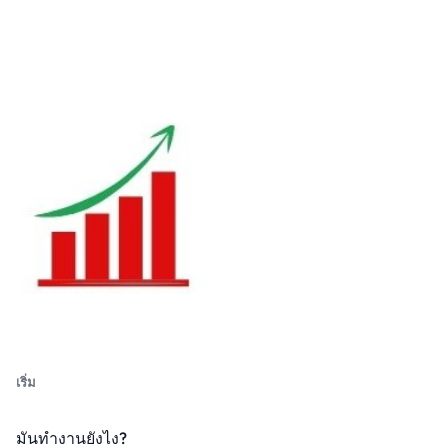
เริ่ม
มันทํางานยังไง?