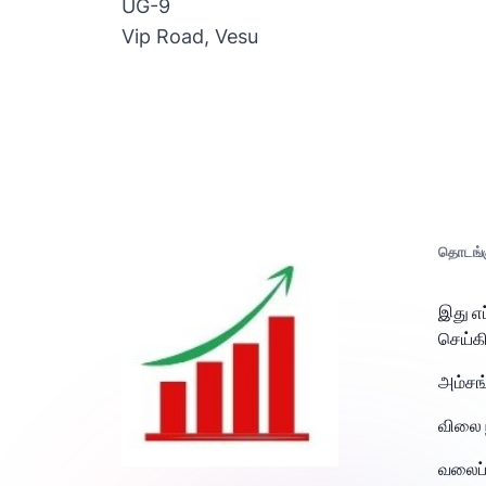
UG-9
Vip Road, Vesu
தொடங்க
இது எ
செய்க
அம்சங
விலை 
வலைப்