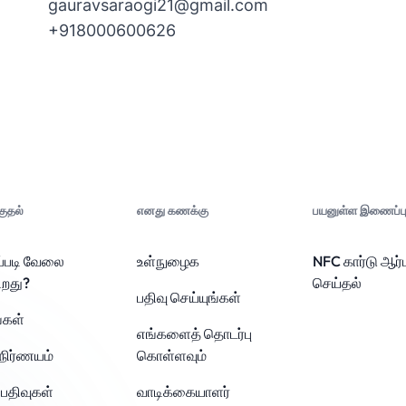
gauravsaraogi21@gmail.com
+918000600626
ுதல்
எனது கணக்கு
பயனுள்ள இணைப்பு
ப்படி வேலை
உள்நுழைக
NFC கார்டு ஆர்ட
ிறது?
செய்தல்
பதிவு செய்யுங்கள்
்கள்
எங்களைத் தொடர்பு
நிர்ணயம்
கொள்ளவும்
பதிவுகள்
வாடிக்கையாளர்