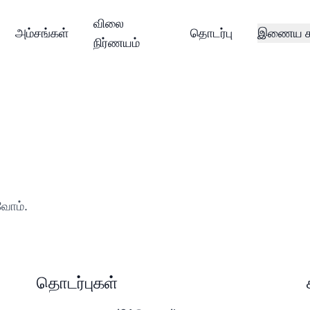
விலை
அம்சங்கள்
தொடர்பு
இணைய கர
நிர்ணயம்
வோம்.
தொடர்புகள்