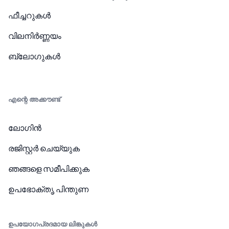
ഫീച്ചറുകൾ
വിലനിർണ്ണയം
ബ്ലോഗുകൾ
എന്റെ അക്കൗണ്ട്
ലോഗിൻ
രജിസ്റ്റർ ചെയ്യുക
ഞങ്ങളെ സമീപിക്കുക
ഉപഭോക്തൃ പിന്തുണ
ഉപയോഗപ്രദമായ ലിങ്കുകൾ