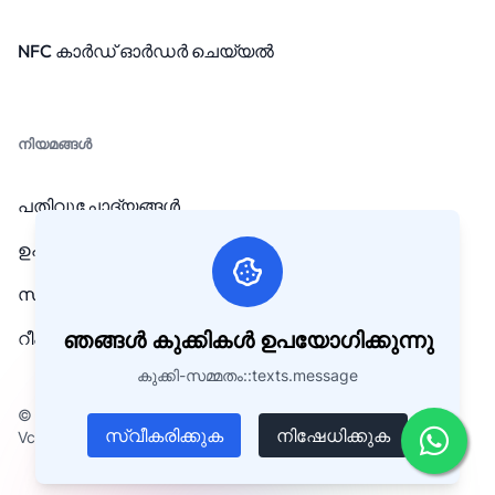
NFC കാർഡ് ഓർഡർ ചെയ്യൽ
നിയമങ്ങൾ
പതിവുചോദ്യങ്ങൾ
ഉപാധികളും നിബന്ധനകളും
സ്വകാര്യതാ നയം
ഞങ്ങൾ കുക്കികൾ ഉപയോഗിക്കുന്നു
റീഫണ്ട് നയം
കുക്കി-സമ്മതം::texts.message
© പകർപ്പവകാശം 2026. എല്ലാ അവകാശങ്ങളും നിക്ഷിപ്തം
സ്വീകരിക്കുക
നിഷേധിക്കുക
Vcard.