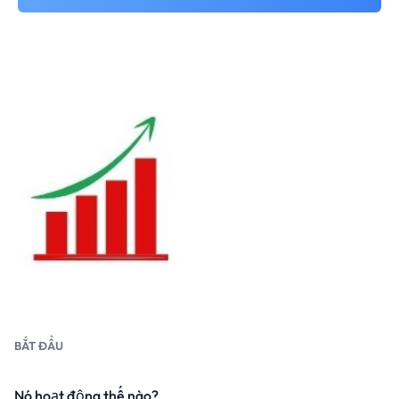
BẮT ĐẦU
Nó hoạt động thế nào?